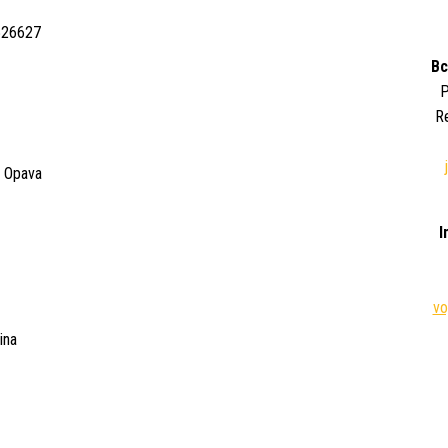
526627
Bc
P
R
. Opava
I
vo
ina