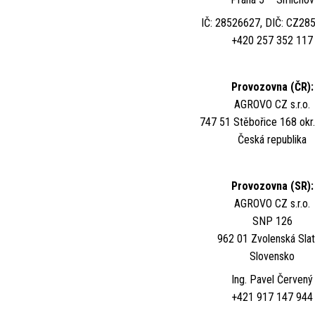
IČ: 28526627, DIČ: CZ28
+420 257 352 117
Provozovna (ČR):
AGROVO CZ s.r.o.
747 51 Stěbořice 168 okr
Česká republika
Provozovna (SR):
AGROVO CZ s.r.o.
SNP 126
962 01 Zvolenská Slat
Slovensko
Ing. Pavel Červený
+421 917 147 944