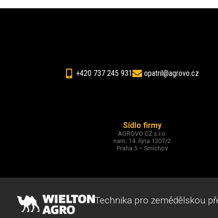
+420 737 245 931
opatril@agrovo.cz
Sídlo firmy
AGROVO CZ s.r.o.
nam. 14. října 1307/2
Praha 5 – Smíchov
Technika pro zemědělskou př