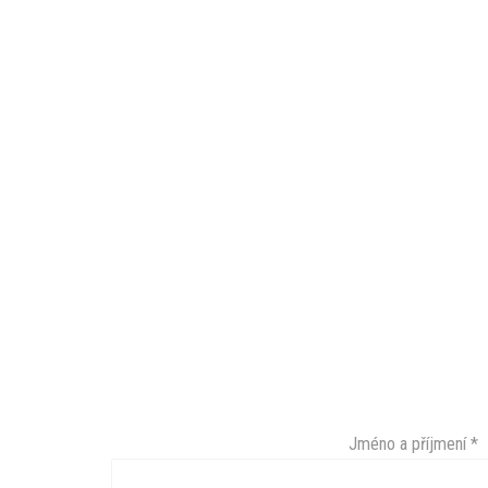
Klepnutím
přijměte
marketingové
soubory
cookie
a
povolte
Jméno a příjmení
*
tento
obsah