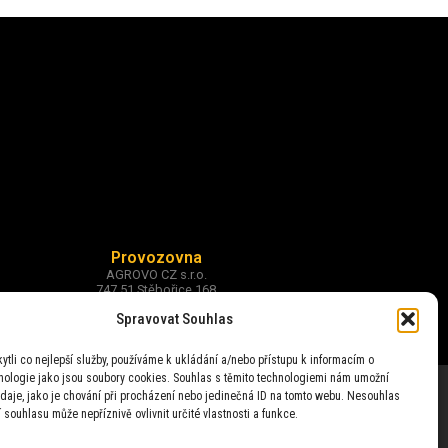
Provozovna
AGROVO CZ s.r.o.
747 51 Stěbořice 168
okr. Opava
Spravovat Souhlas
tli co nejlepší služby, používáme k ukládání a/nebo přístupu k informacím o
hnologie jako jsou soubory cookies. Souhlas s těmito technologiemi nám umožní
daje, jako je chování při procházení nebo jedinečná ID na tomto webu. Nesouhlas
 souhlasu může nepříznivě ovlivnit určité vlastnosti a funkce.