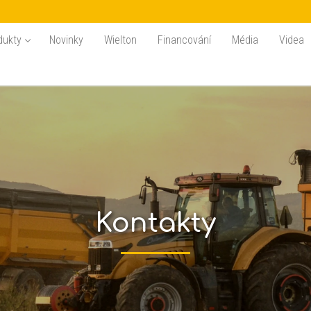
dukty
Novinky
Wielton
Financování
Média
Videa
Kontakty