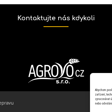
Kontaktujte nás kdykoli
Abychom posky
zařízení, tec
zpracovávat ú
epravu
nebo odvolání