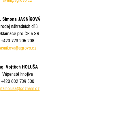
svan@agrovo.cz
. Simona JASNÍKOVÁ
rodej náhradních dílů
eklamace pro ČR a SR
+420 773 206 208
jasnikova@agrovo.cz
ng. Vojtěch HOLUŠA
Vápenaté hnojiva
+420 602 739 530
jta.holusa
@seznam.cz