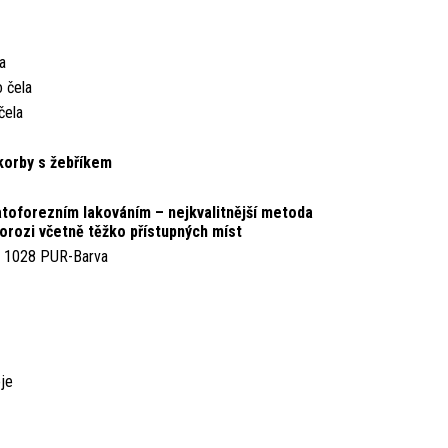
a
o čela
čela
korby s žebříkem
toforezním lakováním – nejkvalitnější metoda
korozi včetně těžko přístupných míst
L: 1028 PUR-Barva
je