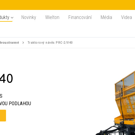
dukty
Novinky
Wielton
Financování
Média
Videa
 dvoustranné
Traktorový návěs PRC-2/V40
40
S
IVOU PODLAHOU