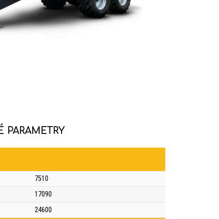
É PARAMETRY
7510
17090
24600