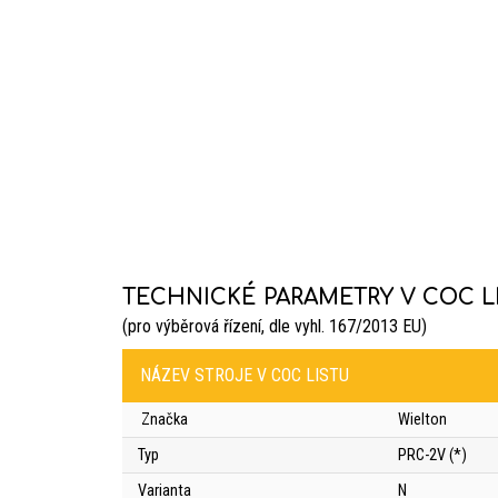
TECHNICKÉ PARAMETRY V COC L
(pro výběrová řízení, dle vyhl. 167/2013 EU)
NÁZEV STROJE V COC LISTU
Značka
Wielton
Typ
PRC-2V (*)
Varianta
N