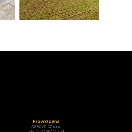
Provozovna
AGROVO CZ s.r.o.
747 51 Stěbořice 168