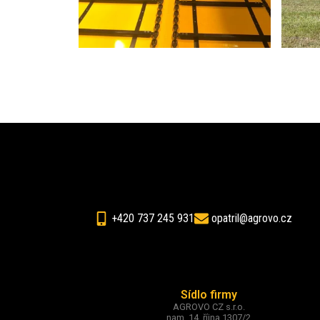
+420 737 245 931
opatril@agrovo.cz
Sídlo firmy
AGROVO CZ s.r.o.
nam. 14. října 1307/2