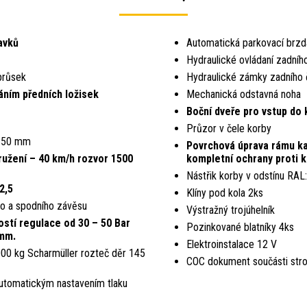
avků
Automatická parkovací brzd
Hydraulické ovládaní zadníh
průsek
Hydraulické zámky zadního 
áním předních ložisek
Mechanická odstavná noha
Boční dveře pro vstup do 
Průzor v čele korby
 350 mm
Povrchová úprava rámu ka
užení – 40 km/h rozvor 1500
kompletní ochra­ny proti 
Nástřik korby v odstínu RA
2,5
Klíny pod kola 2ks
ho a spodního závěsu
Výstražný trojúhelník
stí regulace od 30 – 50 Bar
Pozinkované blatníky 4ks
 mm.
Elektroinstalace 12 V
000 kg Scharmüller rozteč děr 145
COC dokument součásti stro
tomatickým nastavením tlaku