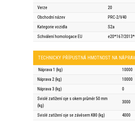
Verze
20
Obchodní název
PRC-2/V40
Kategorie vozidla
S2a
Schválení homologace EU
e20*167/2013
TECHNICKY PŘÍPUSTNÁ HMOTNOST NA NÁPRAVU
Náprava 1 (kg)
10000
Náprava 2 (kg)
10000
Náprava 3 (kg)
0
Svislé zatížení oje s okem průměr 50 mm
3000
(kg)
Svislé zatížení oje se závěsem K80 (kg)
4000