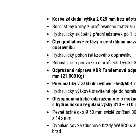
Korba základní výška 2 025 mm bez nást
Boční stěny korby z profilovaného materiálu
Hydraulicky sklápěný přední nástavek po 1. 
Čtyři podlahové řetězy s centrálním maz
dopravníku
Hydraulický pohon řetězového dopravníku
Robustní rám podvozku o profilech I výška
Odpružená náprava ADR Tandemové odpr
mm (21.000 Kg)
Pneumatiky v základní výbavě -560/60R 2
Hydraulicky výškově stavitelné oje do horní
Olejopneumatické odpružení oje s možno
s hydraulickou regulací výšky 310 – 710
Pevné tažné oko Ø 50 mm svislé zatížení 3
x 145 mm
Dvouhadicové vzduchové brzdy WABCO s au
brzd