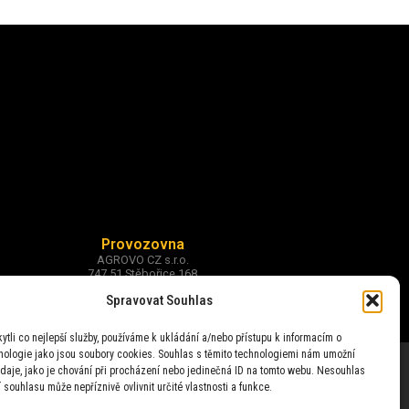
Provozovna
AGROVO CZ s.r.o.
747 51 Stěbořice 168
okr. Opava
Spravovat Souhlas
tli co nejlepší služby, používáme k ukládání a/nebo přístupu k informacím o
hnologie jako jsou soubory cookies. Souhlas s těmito technologiemi nám umožní
daje, jako je chování při procházení nebo jedinečná ID na tomto webu. Nesouhlas
 souhlasu může nepříznivě ovlivnit určité vlastnosti a funkce.