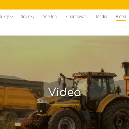
dukty
Novinky
Wielton
Financování
Média
Videa
Videa