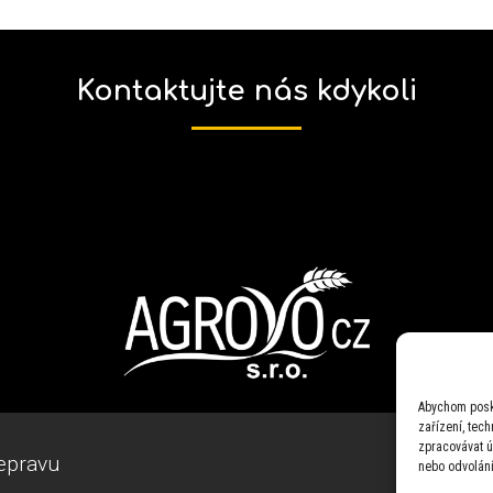
Kontaktujte nás kdykoli
Abychom posky
zařízení, tec
zpracovávat ú
epravu
nebo odvolání