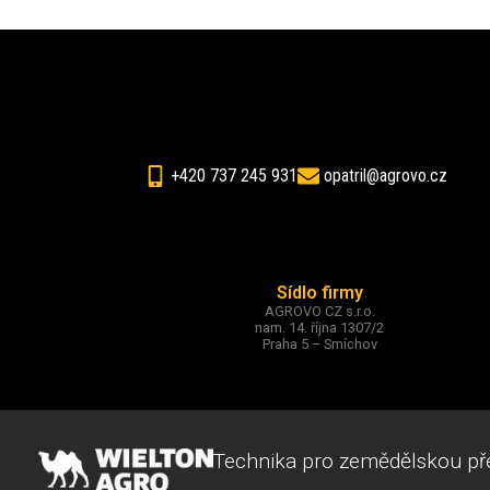
+420 737 245 931
opatril@agrovo.cz
Sídlo firmy
AGROVO CZ s.r.o.
nam. 14. října 1307/2
Praha 5 – Smíchov
Technika pro zemědělskou př