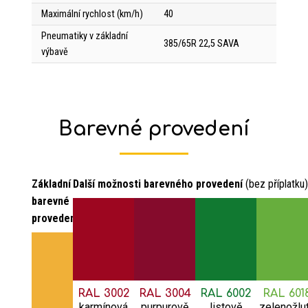
Maximální rychlost (km/h)
40
Pneumatiky v základní
385/65R 22,5 SAVA
výbavě
Barevné provedení
Základní
Další možnosti barevného provedení
(bez příplatku)
barevné
provedení:
RAL 3002
RAL 3004
RAL 6002
RAL 601
karmínová
purpurově
listově
zelenožlu