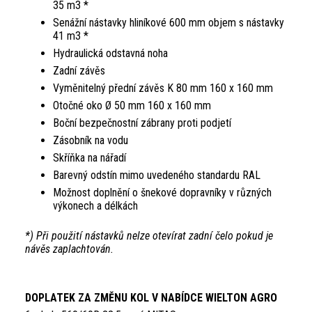
35 m3 *
Senážní nástavky hliníkové 600 mm objem s nástavky
41 m3 *
Hydraulická odstavná noha
Zadní závěs
Vyměnitelný přední závěs K 80 mm 160 x 160 mm
Otočné oko Ø 50 mm 160 x 160 mm
Boční bezpečnostní zábrany proti podjetí
Zásobník na vodu
Skříňka na nářadí
Barevný odstín mimo uvedeného standardu RAL
Možnost doplnění o šnekové dopravníky v různých
výkonech a délkách
*) Při použití nástavků nelze otevírat zadní čelo pokud je
návěs zaplachtován.
DOPLATEK ZA ZMĚNU KOL V NABÍDCE WIELTON AGRO