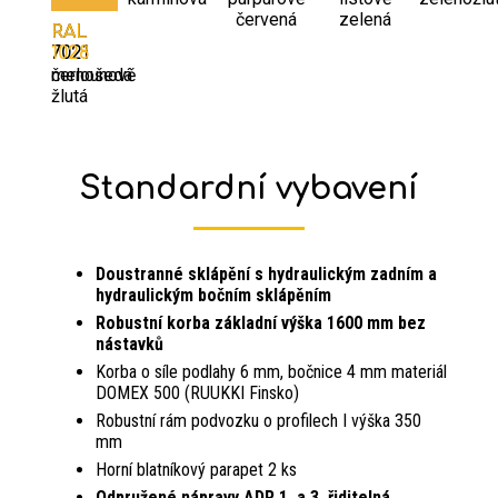
červená
zelená
RAL
RAL
7021
1028
černošedá
melounově
žlutá
Standardní vybavení
Doustranné sklápění s hydraulickým zadním a
hydraulickým bočním sklápěním
Robustní korba základní výška 1600 mm bez
nástavků
Korba o síle podlahy 6 mm, bočnice 4 mm materiál
DOMEX 500 (RUUKKI Finsko)
Robustní rám podvozku o profilech I výška 350
mm
Horní blatníkový parapet 2 ks
Odpružené nápravy ADR 1. a 3. řiditelná