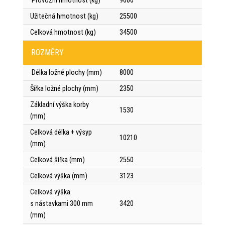
Provozní hmotnost (kg)
9000
Užitečná hmotnost (kg)
25500
Celková hmotnost (kg)
34500
ROZMĚRY
Délka ložné plochy (mm)
8000
Šířka ložné plochy (mm)
2350
Základní výška korby
1530
(mm)
Celková délka + výsyp
10210
(mm)
Celková šířka (mm)
2550
Celková výška (mm)
3123
Celková výška
s nástavkami 300 mm
3420
(mm)