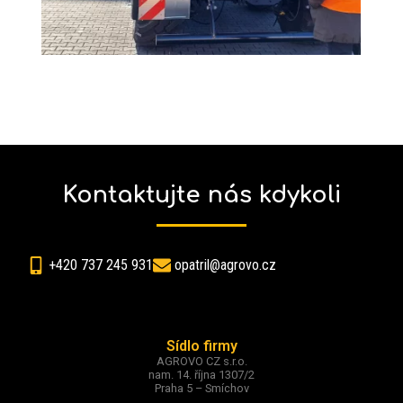
Kontaktujte nás kdykoli
+420 737 245 931
opatril@agrovo.cz
Sídlo firmy
AGROVO CZ s.r.o.
nam. 14. října 1307/2
Praha 5 – Smíchov