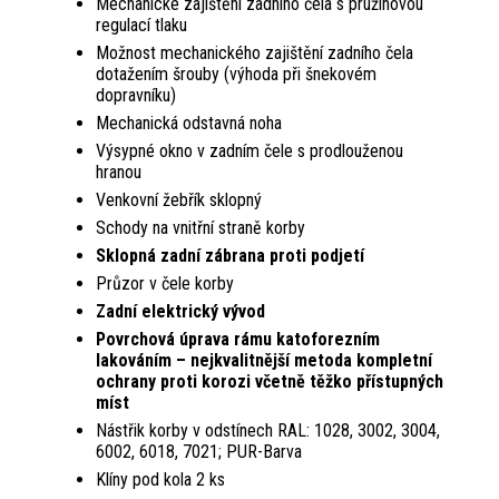
Mechanické zajištění zadního čela s pružino­vou
regulací tlaku
Možnost mechanického zajištění zadního čela
dotažením šrouby (výhoda při šneko­vém
dopravníku)
Mechanická odstavná noha
Výsypné okno v zadním čele s prodlouženou
hranou
Venkovní žebřík sklopný
Schody na vnitřní straně korby
Sklopná zadní zábrana proti podjetí
Průzor v čele korby
Zadní elektrický vývod
Povrchová úprava rámu katoforezním
lakováním – nejkvalitnější metoda kom­pletní
ochrany proti korozi včetně těžko přístupných
míst
Nástřik korby v odstínech RAL: 1028, 3002, 3004,
6002, 6018, 7021; PUR-Barva
Klíny pod kola 2 ks