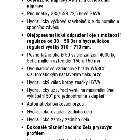
náprava
Pneumatiky 385/65R 22,5 nové SAVA
Hydraulicky výškově stavitelné oje do horního a
spodního závěsu
Olejopneumatické odpružení oje s mož­ností
regulace od 30 – 50 Bar s hydraulic­kou
regulací výašky 310 – 710 mm.
Pevné tažné oko Ø 50 svislé zatížení 4000 kg
Scharmüller rozteč děr 160 x 160 mm
Dvouhadicové vzduchové brzdy WABCO
s automatickým nastavením tlaku brzd
Hydraulický válec korby značky HYVA
Hydraulicky uzavírací ventil na maximální úhel
vyklápění 50° pro jednostranné sklápění
Automatická parkovací brzda
Hydraulické ovládaní zadního čela
Hydraulické zámky zadního čela
Dokonalé těsnění zadního čela pryžovým
profilem