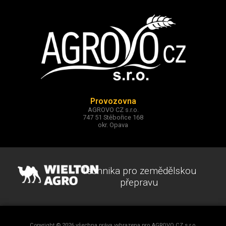
Provozovna
AGROVO CZ s.r.o.
747 51 Stěbořice 168
okr. Opava
Technika pro zemědělskou
přepravu
Copyright © 2026 všechna práva vyhrazena pro AGROVO CZ s.r.o.