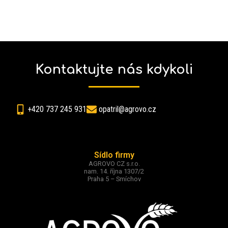
Kontaktujte nás kdykoli
+420 737 245 931
opatril@agrovo.cz
Sídlo firmy
AGROVO CZ s.r.o.
nam. 14. října 1307/2
Praha 5 – Smíchov