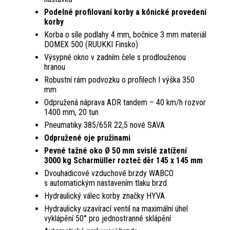
Podelné profilovaní korby a kónické provedení
korby
Korba o síle podlahy 4 mm, bočnice 3 mm materiál
DOMEX 500 (RUUKKI Finsko)
Výsypné okno v zadním čele s prodlouže­nou
hranou
Robustní rám podvozku o profilech I výška 350
mm
Odpružená náprava ADR tandem – 40 km/h rozvor
1400 mm, 20 tun
Pneumatiky 385/65R 22,5 nové SAVA
Odpružené oje pružinami
Pevné tažné oko Ø 50 mm svislé zatížení
3000 kg Scharmüller rozteč děr 145 x 145 mm
Dvouhadicové vzduchové brzdy WABCO
s automatickým nastavením tlaku brzd
Hydraulický válec korby značky HYVA
Hydraulicky uzavírací ventil na maximální úhel
vyklápění 50° pro jednostranné sklápění