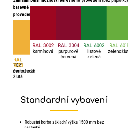
Základní
Další možnosti barevného provedení
(bez příplatku)
barevné
provedení:
RAL 3002
RAL 3004
RAL 6002
RAL 601
karmínová
purpurově
listově
zelenožlu
červená
zelená
RAL
RAL
7021
1028
černošedá
melounově
žlutá
Standardní vybavení
Robustní korba základní výška 1500 mm bez
nástavků