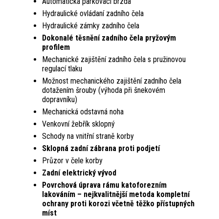
Automatická parkovací brzda
Hydraulické ovládaní zadního čela
Hydraulické zámky zadního čela
Dokonalé těsnění zadního čela pryžovým
profilem
Mechanické zajištění zadního čela s pruži­novou
regulací tlaku
Možnost mechanického zajištění zadního čela
dotažením šrouby (výhoda při šnekovém
dopravníku)
Mechanická odstavná noha
Venkovní žebřík sklopný
Schody na vnitřní straně korby
Sklopná zadní zábrana proti podjetí
Průzor v čele korby
Zadní elektrický vývod
Povrchová úprava rámu katoforezním
lakováním – nejkvalitnější metoda kom­pletní
ochrany proti korozi včetně těžko přístupných
míst