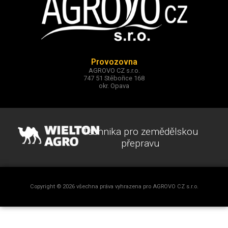
Provozovna
AGROVO CZ s.r.o.
747 51 Stěbořice 168
okr. Opava
Technika pro zemědělskou
přepravu
Copyright © 2026 všechna práva vyhrazena pro AGROVO CZ s.r.o.