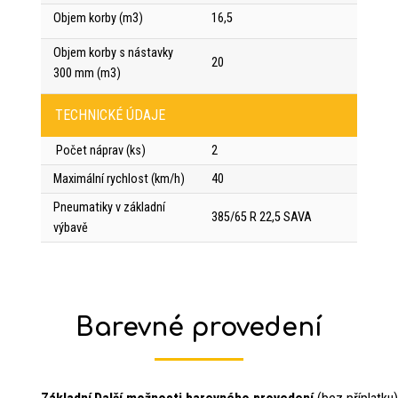
Objem korby (m3)
16,5
Objem korby s nástavky
20
300 mm (m3)
TECHNICKÉ ÚDAJE
Počet náprav (ks)
2
Maximální rychlost (km/h)
40
Pneumatiky v základní
385/65 R 22,5 SAVA
výbavě
Barevné provedení