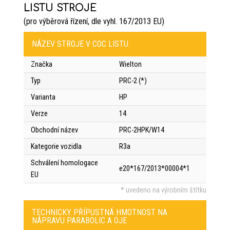
LISTU STROJE
(pro výběrová řízení, dle vyhl. 167/2013 EU)
NÁZEV STROJE V COC LISTU
Značka
Wielton
Typ
PRC-2 (*)
Varianta
HP
Verze
14
Obchodní název
PRC-2HPK/W14
Kategorie vozidla
R3a
Schválení homologace
e20*167/2013*00004*1
EU
* uvedeno na výrobním štítku
TECHNICKY PŘÍPUSTNÁ HMOTNOST NA
NÁPRAVU PARABOLIC A OJE