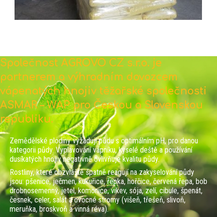
Společnost AGROVO CZ s.r.o. je
partnerem a výhradním dovozcem
vápenatých hnojiv těžařské společnosti
ASMAR – WAP pro Českou a Slovenskou
republiku.
Zemědělské plodiny vyžadují půdu s optimálním pH, pro danou
kategorii půdy. Vyplavování vápníku, kyselé deště a používání
dusíkatých hnojiv negativně ovlivňuje kvalitu půdy.
Rostliny, které obzvláště špatně reagují na zakyselování půdy
jsou: pšenice, ječmen, kukuřice, řepka, hořčice, červená řepa, bob
drobnosemenný, jetel, komonice, vikev, sója, zelí, cibule, špenát,
česnek, celer, salát a ovocné stromy (višeň, třešeň, slivoň,
meruňka, broskvoň a vinná réva).