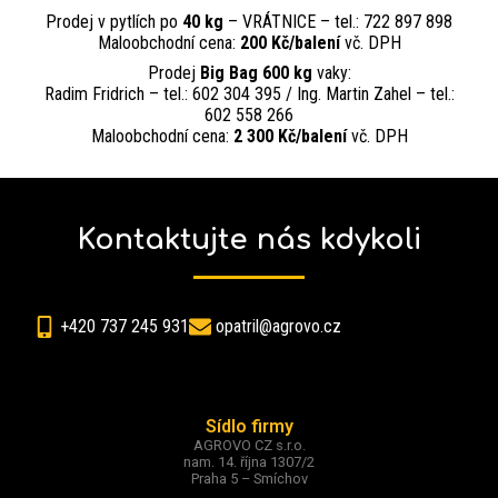
Prodej v pytlích po
40 kg
– VRÁTNICE – tel.: 722 897 898
Maloobchodní cena:
200 Kč/balení
vč. DPH
Prodej
Big Bag 600 kg
vaky:
Radim Fridrich – tel.: 602 304 395 / Ing. Martin Zahel – tel.:
602 558 266
Maloobchodní cena:
2 300 Kč/balení
vč. DPH
Kontaktujte nás kdykoli
+420 737 245 931
opatril@agrovo.cz
Sídlo firmy
AGROVO CZ s.r.o.
nam. 14. října 1307/2
Praha 5 – Smíchov