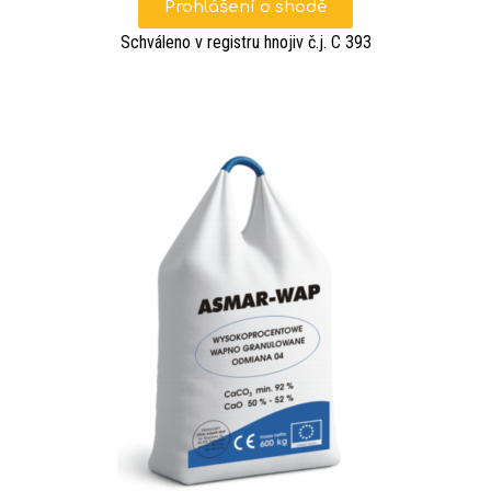
Prohlášení o shodě
Schváleno v registru hnojiv č.j. C 393