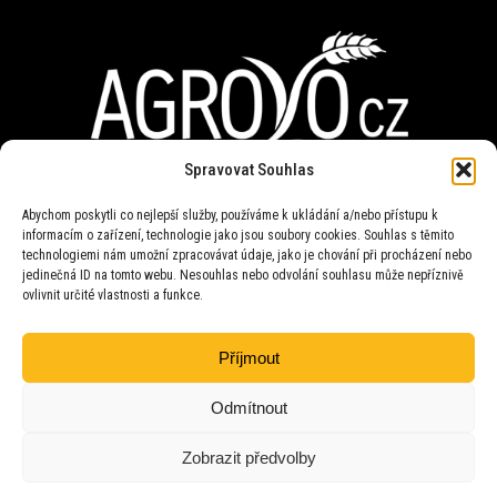
Spravovat Souhlas
Abychom poskytli co nejlepší služby, používáme k ukládání a/nebo přístupu k
Provozovna
informacím o zařízení, technologie jako jsou soubory cookies. Souhlas s těmito
AGROVO CZ s.r.o.
technologiemi nám umožní zpracovávat údaje, jako je chování při procházení nebo
747 51 Stěbořice 168
okr. Opava
jedinečná ID na tomto webu. Nesouhlas nebo odvolání souhlasu může nepříznivě
ovlivnit určité vlastnosti a funkce.
Příjmout
Technika pro zemědělskou
přepravu
Odmítnout
Zobrazit předvolby
Copyright © 2026 všechna práva vyhrazena pro AGROVO CZ s.r.o.