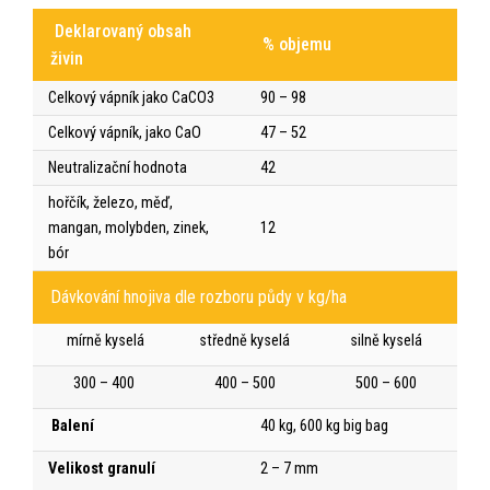
Deklarovaný obsah
% objemu
živin
Celkový vápník jako CaCO3
90 – 98
Celkový vápník, jako CaO
47 – 52
Neutralizační hodnota
42
hořčík, železo, měď,
mangan, molybden, zinek,
12
bór
Dávkování hnojiva dle rozboru půdy v kg/ha
mírně kyselá
středně kyselá
silně kyselá
300 – 400
400 – 500
500 – 600
Balení
40 kg, 600 kg big bag
Velikost granulí
2 – 7 mm