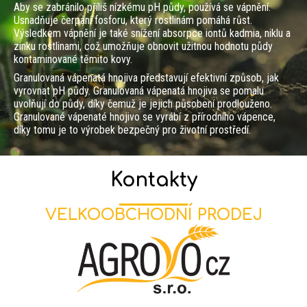
Aby se zabránilo příliš nízkému pH půdy, používá se vápnění.
Usnadňuje čerpání fosforu, který rostlinám pomáhá růst.
Výsledkem vápnění je také snížení absorpce iontů kadmia, niklu a
zinku rostlinami, což umožňuje obnovit užitnou hodnotu půdy
kontaminované těmito kovy.
Granulovaná vápenatá hnojiva představují efektivní způsob, jak
vyrovnat pH půdy. Granulovaná vápenatá hnojiva se pomalu
uvolňují do půdy, díky čemuž je jejich působení prodlouženo.
Granulované vápenaté hnojivo se vyrábí z přírodního vápence,
díky tomu je to výrobek bezpečný pro životní prostředí.
Kontakty
VELKOOBCHODNÍ PRODEJ