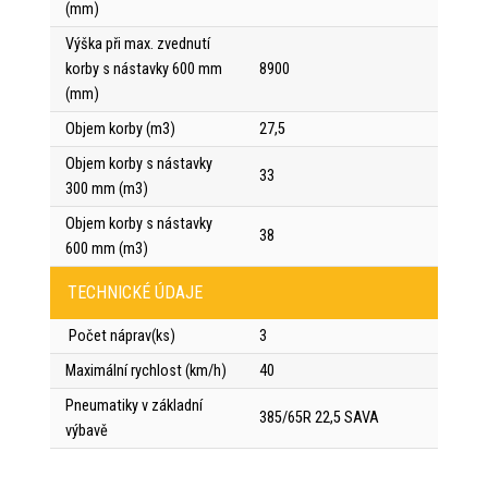
(mm)
Výška při max. zvednutí
korby s nástavky 600 mm
8900
(mm)
Objem korby (m3)
27,5
Objem korby s nástavky
33
300 mm (m3)
Objem korby s nástavky
38
600 mm (m3)
TECHNICKÉ ÚDAJE
Počet náprav(ks)
3
Maximální rychlost (km/h)
40
Pneumatiky v základní
385/65R 22,5 SAVA
výbavě