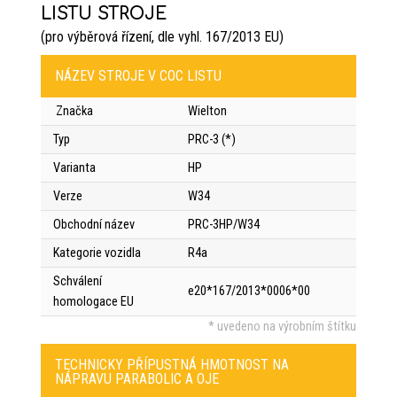
LISTU STROJE
(pro výběrová řízení, dle vyhl. 167/2013 EU)
NÁZEV STROJE V COC LISTU
Značka
Wielton
Typ
PRC-3 (*)
Varianta
HP
Verze
W34
Obchodní název
PRC-3HP/W34
Kategorie vozidla
R4a
Schválení
e20*167/2013*0006*00
homologace EU
* uvedeno na výrobním štítku
TECHNICKY PŘÍPUSTNÁ HMOTNOST NA
NÁPRAVU PARABOLIC A OJE