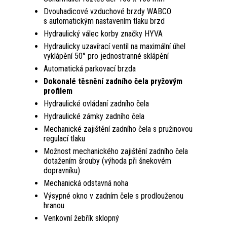
Dvouhadicové vzduchové brzdy WABCO
s automatickým nastavením tlaku brzd
Hydraulický válec korby značky HYVA
Hydraulicky uzavírací ventil na maximální úhel
vyklápění 50° pro jednostranné sklápění
Automatická parkovací brzda
Dokonalé těsnění zadního čela pryžovým
profilem
Hydraulické ovládaní zadního čela
Hydraulické zámky zadního čela
Mechanické zajištění zadního čela s pružino­vou
regulací tlaku
Možnost mechanického zajištění zadního čela
dotažením šrouby (výhoda při šneko­vém
dopravníku)
Mechanická odstavná noha
Výsypné okno v zadním čele s prodlouženou
hranou
Venkovní žebřík sklopný