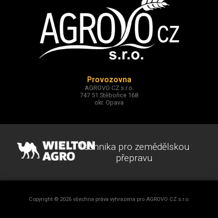
Provozovna
AGROVO CZ s.r.o.
747 51 Stěbořice 168
okr. Opava
Technika pro zemědělskou
přepravu
Copyright © 2026 všechna práva vyhrazena pro AGROVO CZ s.r.o.