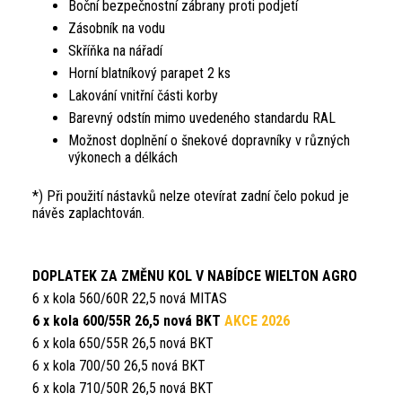
Boční bezpečnostní zábrany proti podjetí
Zásobník na vodu
Skříňka na nářadí
Horní blatníkový parapet 2 ks
Lakování vnitřní části korby
Barevný odstín mimo uvedeného standardu RAL
Možnost doplnění o šnekové dopravníky v různých
výkonech a délkách
*) Při použití nástavků nelze otevírat zadní čelo pokud je
návěs zaplachtován.
DOPLATEK ZA ZMĚNU KOL V NABÍDCE WIELTON AGRO
6 x kola 560/60R 22,5 nová MITAS
6 x kola 600/55R 26,5 nová BKT
AKCE 2026
6 x kola 650/55R 26,5 nová BKT
6 x kola 700/50 26,5 nová BKT
6 x kola 710/50R 26,5 nová BKT