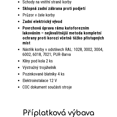
Schody na vnitřní straně korby
Sklopná zadní zábrana proti podjetí
Průzor v čele korby
Zadní elektrický vývod
Povrchová úprava rámu katoforezním
lakováním – nejkvalitnější metoda kom­pletní
ochrany proti korozi včetně těžko přístupných
míst
Nástřik korby v odstínech RAL: 1028, 3002, 3004,
6002, 6018, 7021; PUR-Barva
Klíny pod kola 2 ks
Výstražný trojúhelník
Pozinkované blatníky 4 ks
Elektroinstalace 12 V
COC dokument součásti stroje
Příplatková výbava