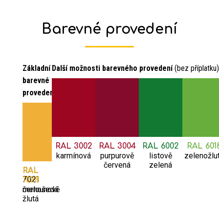
Barevné provedení
Základní
Další možnosti barevného provedení
(bez příplatku)
barevné
provedení:
RAL 3002
RAL 3004
RAL 6002
RAL 601
karmínová
purpurově
listově
zelenožlu
červená
zelená
RAL
RAL
7021
1028
černošedá
melounově
žlutá