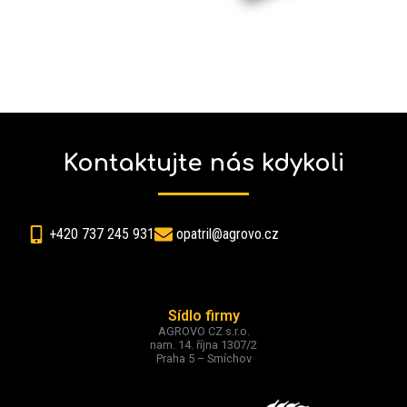
Kontaktujte nás kdykoli
+420 737 245 931
opatril@agrovo.cz
Sídlo firmy
AGROVO CZ s.r.o.
nam. 14. října 1307/2
Praha 5 – Smíchov