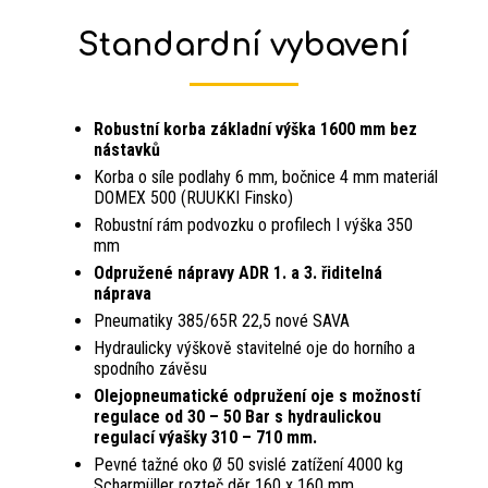
Standardní vybavení
Robustní korba základní výška 1600 mm bez
nástavků
Korba o síle podlahy 6 mm, bočnice 4 mm materiál
DOMEX 500 (RUUKKI Finsko)
Robustní rám podvozku o profilech I výška 350
mm
Odpružené nápravy ADR 1. a 3. řiditelná
náprava
Pneumatiky 385/65R 22,5 nové SAVA
Hydraulicky výškově stavitelné oje do horního a
spodního závěsu
Olejopneumatické odpružení oje s možností
regulace od 30 – 50 Bar s hydraulickou
regulací výašky 310 – 710 mm.
Pevné tažné oko Ø 50 svislé zatížení 4000 kg
Scharmüller rozteč děr 160 x 160 mm