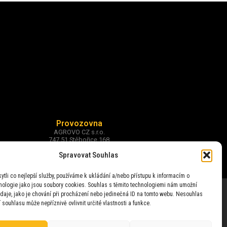
Provozovna
AGROVO CZ s.r.o.
747 51 Stěbořice 168
okr. Opava
Spravovat Souhlas
tli co nejlepší služby, používáme k ukládání a/nebo přístupu k informacím o
hnologie jako jsou soubory cookies. Souhlas s těmito technologiemi nám umožní
daje, jako je chování při procházení nebo jedinečná ID na tomto webu. Nesouhlas
 souhlasu může nepříznivě ovlivnit určité vlastnosti a funkce.