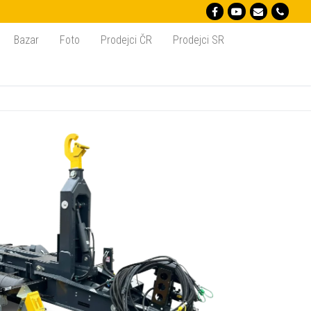
Bazar
Foto
Prodejci ČR
Prodejci SR