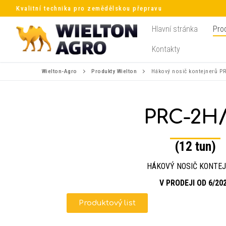
Kvalitní technika pro zemědělskou přepravu
Hlavní stránka
Pro
Kontakty
Wielton-Agro
Produkty Wielton
Hákový nosič kontejnerů P
PRC-2H/
(12 tun)
HÁKOVÝ NOSIČ KONTE
V PRODEJI OD 6/20
Produktový list