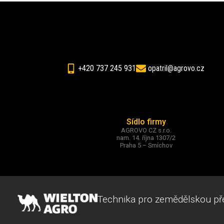
+420 737 245 931
opatril@agrovo.cz
Sídlo firmy
AGROVO CZ s.r.o.
nam. 14. října 1307/2
Praha 5 – Smíchov
Technika pro zemědělskou př