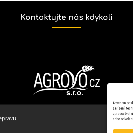
Kontaktujte nás kdykoli
Abychom posky
zařízení, tec
zpracovávat ú
epravu
nebo odvolání