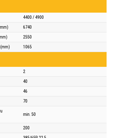
4400 / 4900
 (mm)
6740
(mm)
2550
u (mm)
1065
2
40
46
70
ru
min. 50
200
385/65R 22,5