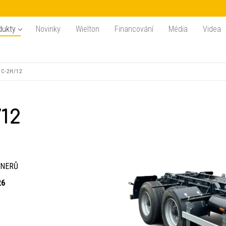
dukty
Novinky
Wielton
Financování
Média
Videa
RC-2H/12
12
JNERŮ
26