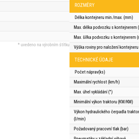
ROZMĚRY
Délka kontejneru min./max. (mm)
Max. délka podvozku s kontejnerem
Max. šířka podvozku s kontejnerem 
* uvedeno na výrobním štítku
Výška roviny pro naložení kontejner
TECHNICKÉ ÚDAJE
Počet náprav(ks)
Maximální rychlost (km/h)
Max. úhel vykládání (°)
Minimální výkon traktoru (KW/KM)
Výkon hydraulického čerpadla trakto
(l/min)
Požadovaný pracovní tlak (bar)
Pneumatiky v základní výbavě