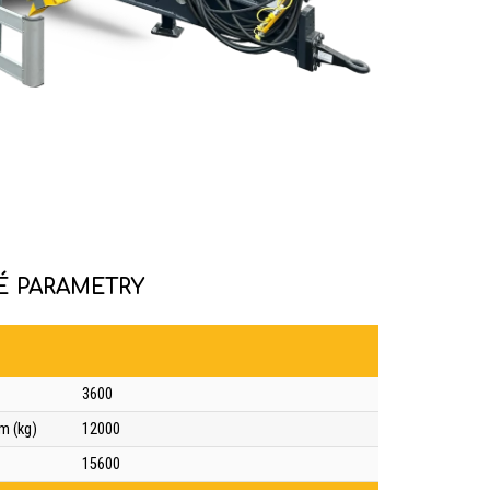
É PARAMETRY
3600
m (kg)
12000
15600