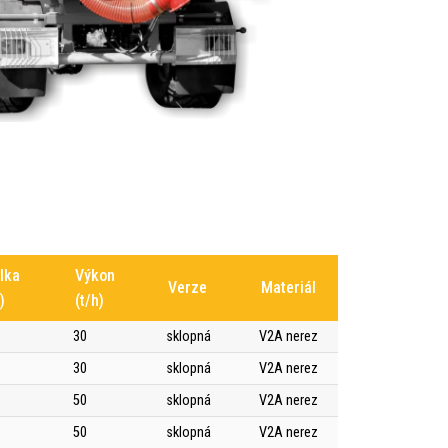
lka
Výkon
Verze
Materiál
)
(t/h)
30
sklopná
V2A nerez
30
sklopná
V2A nerez
50
sklopná
V2A nerez
50
sklopná
V2A nerez