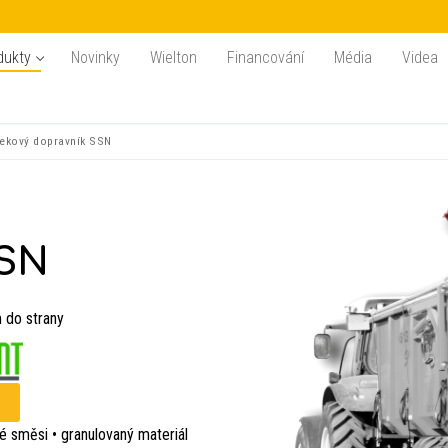
dukty
Novinky
Wielton
Financování
Média
Videa
ekový dopravník SSN
SSN
 do strany
né směsi • granulovaný materiál