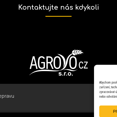
Kontaktujte nás kdykoli
Abychom posky
zařízení, tec
zpracovávat ú
epravu
nebo odvolání
Př