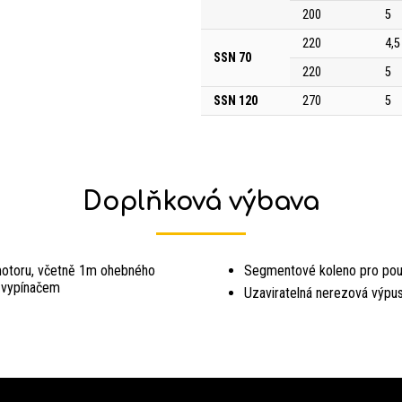
200
5
220
4,5
SSN 70
220
5
SSN 120
270
5
Doplňková výbava
omotoru, včetně 1m ohebného
Segmentové koleno pro použ
 vypínačem
Uzaviratelná nerezová výpu