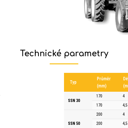
Technické parametry
Průměr
Dé
Typ
(mm)
(m
170
4
SSN 30
170
4,5
200
4
SSN 50
200
4,5