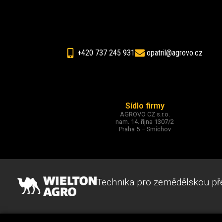
+420 737 245 931
opatril@agrovo.cz
Sídlo firmy
AGROVO CZ s.r.o.
nam. 14. října 1307/2
Praha 5 – Smíchov
Technika pro zemědělskou př