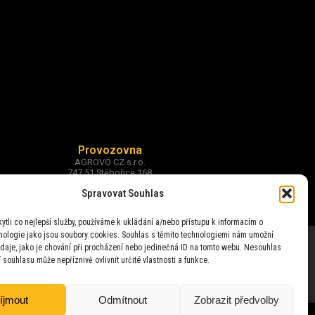
Provozovna
AGROVO CZ s.r.o.
747 51 Stěbořice 168
okr. Opava
Spravovat Souhlas
tli co nejlepší služby, používáme k ukládání a/nebo přístupu k informacím o
hnologie jako jsou soubory cookies. Souhlas s těmito technologiemi nám umožní
daje, jako je chování při procházení nebo jedinečná ID na tomto webu. Nesouhlas
 souhlasu může nepříznivě ovlivnit určité vlastnosti a funkce.
íjmout
Odmítnout
Zobrazit předvolby