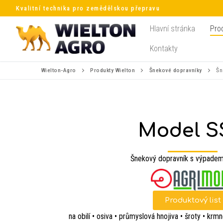
Kvalitní technika pro zemědělskou přepravu
Hlavní stránka
Pro
Kontakty
Wielton-Agro
Produkty Wielton
Šnekové dopravníky
Šn
Model 
Šnekový dopravník s výpadem
Produktový list
na obilí • osiva • průmyslová hnojiva • šroty • krm