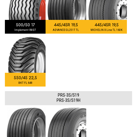
500/50 17
445/45R 19,5
445/45R 19,5
Implement IM-07
ADVANCE GL251T TL
MICHELIN X Line TL 160K
550/45 22,5
BKT FL 648
PRS-3S/S19
PRS-3S/S19H