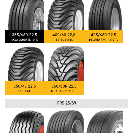
385/65R-22,5
400/60 22,5
425/65R 22,5
SAVA CARGO TL 164 K
BKT FL 648 TL
DELCORA TRA-1 167D TL
550/45 22,5
560/60R 22,5
BKT FL 648
MITAS AR-02 161D TL
PRS-2S/S9