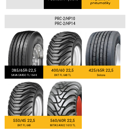
pneumatiky
PRC-2/HP10
PRC-2/HP14
385/65R-22,5
400/60 22,5
425/65R 22,5
SAVA CARGO TL 164 K
BKT FL 648 TL
Delcora
550/45 22,5
560/60R 22,5
BKT FL 648
MITAS AR-02 161D TL