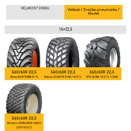
VELIKOST DISKU
Velikost / Značka pneumatiky /
Model
16×22,5
560/60R 22,5
560/60R 22,5
560/60R 22,5
Mitas AGRITERRA 02 TL
Nokian COUNTRY KING 161D TL
BTK ULTRA 161D TL 172AB
560/60R 22,5
Michelin CARGOXBIB HEAVY
DUTY161D TL