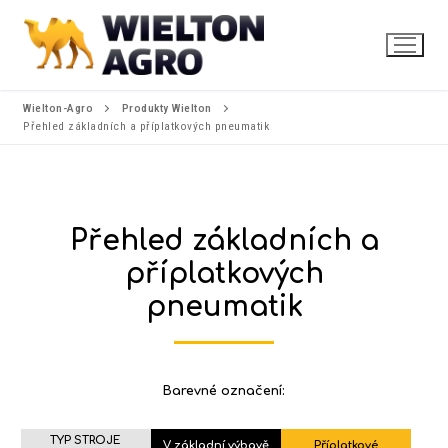
Wielton-Agro
Produkty Wielton
Přehled základních a příplatkových pneumatik
Přehled základních a
příplatkových
pneumatik
Barevné označení:
TYP STROJE
V základní výbavě
Příplatkové