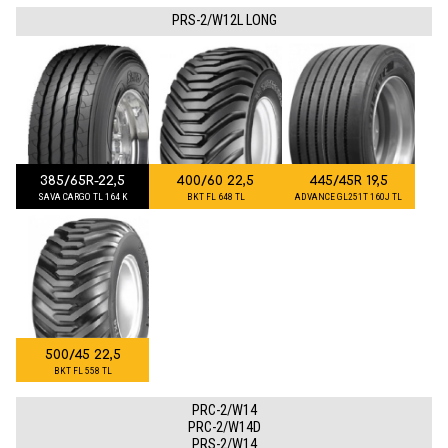
PRS-2/W12L LONG
385/65R-22,5
400/60 22,5
445/45R 19,5
SAVA CARGO TL 164 K
BKT FL 648 TL
ADVANCE GL251T 160J TL
500/45 22,5
BKT FL 558 TL
PRC-2/W14
PRC-2/W14D
PRS-2/W14