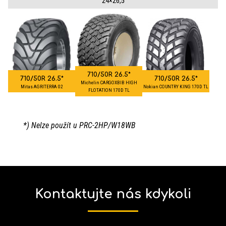
24×26,5
710/50R 26.5*
710/50R 26.5*
710/50R 26.5*
Michelin CARGOXBIB HIGH
Mitas AGRITERRA 02
Nokian COUNTRY KING 170D TL
FLOTATION 170D TL
*) Nelze použít u PRC-2HP/W18WB
Kontaktujte nás kdykoli