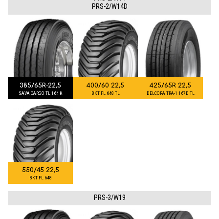
PRS-2/W14D
385/65R-22,5
400/60 22,5
425/65R 22,5
SAVA CARGO TL 164 K
BKT FL 648 TL
DELCORA TRA-1 167D TL
550/45 22,5
BKT FL 648
PRS-3/W19