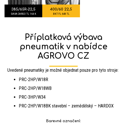
385/65R-22,5
400/60 22,5
SAVA CARGO TL 164 K
BKT FL 648 TL
Příplatková výbava
pneumatik v nabídce
AGROVO CZ
Uvedené pneumatiky je možné objednat pouze pro tyto stroje:
PRC-2HP/W18R
PRC-2HP/W18WB
PRC-3HP/W34
PRC-2HP/W18BK stavební – zemědělský – HARDOX
Barevné označení: