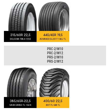
315/60R 22,5
445/45R 19,5
DELCORA TRA-6 155D
ADVANCE GL251T 160J TL
PRC-2/W10
PRC-2/W12
PRS-2/W10
PRS-2/W12
385/65R-22,5
400/60 22,5
SAVA CARGO TL 164 K
BKT FL 648 TL