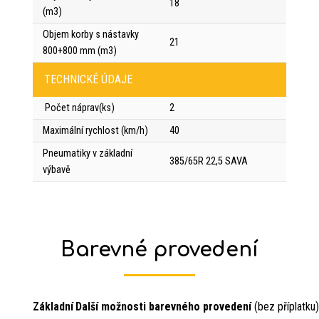
18
(m3)
Objem korby s nástavky
21
800+800 mm (m3)
TECHNICKÉ ÚDAJE
Počet náprav(ks)
2
Maximální rychlost (km/h)
40
Pneumatiky v základní
385/65R 22,5 SAVA
výbavě
Barevné provedení
Základní
Další možnosti barevného provedení
(bez příplatku)