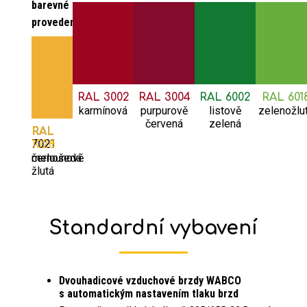
barevné
provedení:
RAL 3002
RAL 3004
RAL 6002
RAL 601
karmínová
purpurově
listově
zelenožlu
červená
zelená
RAL
RAL
7021
1028
černošedá
melounově
žlutá
Standardní vybavení
Dvouhadicové vzduchové brzdy WABCO
s automatickým nastavením tlaku brzd