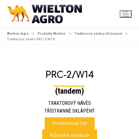
Wielton-Agro
Produkty Wielton
Traktorové návěsy třístranné
Traktorový návěs PRC-2/W14
PRC-2/W14
(tandem)
TRAKTOROVÝ NÁVĚS
TŘÍSTRANNĚ SKLÁPĚNÝ
Produktový list
Návod k obsluze