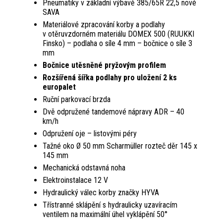
Pneumatiky v základní výbavě 385/65R 22,5 nové
SAVA
Materiálové zpracování korby a podlahy
v otěruvzdorném materiálu DOMEX 500 (RUUKKI
Finsko) – podlaha o síle 4 mm – bočnice o síle 3
mm
Bočnice utěsněné pryžovým profilem
Rozšířená šířka podlahy pro uložení 2 ks
europalet
Ruční parkovací brzda
Dvě odpružené tandemové nápravy ADR – 40
km/h
Odpružení oje – listovými péry
Tažné oko Ø 50 mm Scharmüller rozteč děr 145 x
145 mm
Mechanická odstavná noha
Elektroinstalace 12 V
Hydraulický válec korby značky HYVA
Třístranné sklápění s hydraulicky uzavíracím
ventilem na maximální úhel vyklápění 50°