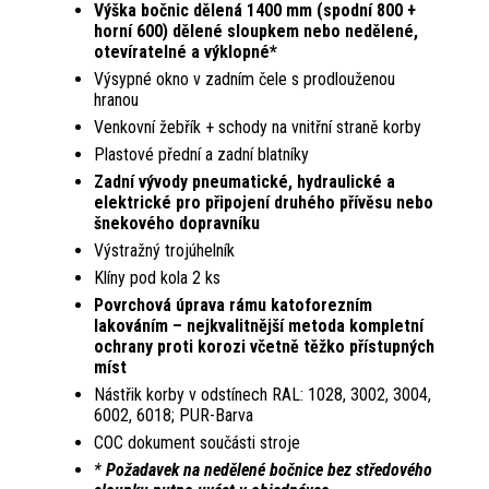
Výška bočnic dělená 1400 mm (spodní 800 +
horní 600) dělené sloupkem nebo nedělené,
otevíratelné a výklopné*
Výsypné okno v zadním čele s prodlouženou
hranou
Venkovní žebřík + schody na vnitřní straně korby
Plastové přední a zadní blatníky
Zadní vývody pneumatické, hydraulické a
elektrické pro připojení druhého přívěsu nebo
šnekového dopravníku
Výstražný trojúhelník
Klíny pod kola 2 ks
Povrchová úprava rámu katoforezním
lakováním – nejkvalitnější metoda kompletní
ochra­ny proti korozi včetně těžko přístupných
míst
Nástřik korby v odstínech RAL: 1028, 3002, 3004,
6002, 6018; PUR-Barva
COC dokument součásti stroje
*
Požadavek na nedělené bočnice bez středového