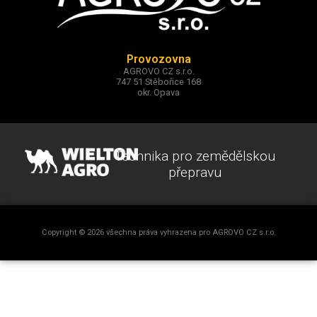
Provozovna
AGROVO CZ s.r.o.
747 51 Stěbořice 168
okr. Opava
Technika pro zemědělskou
přepravu
Copyright © 2026 všechna práva vyhrazena pro AGROVO CZ s.r.o.