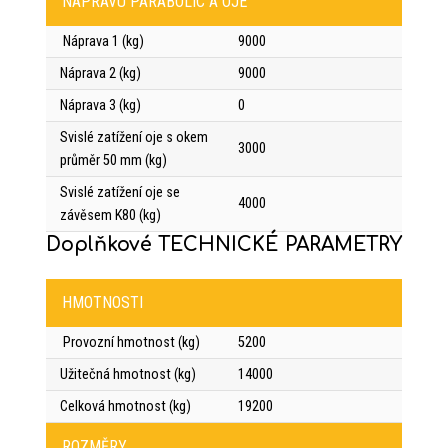
NÁPRAVU PARABOLIC A OJE
Náprava 1 (kg)
9000
Náprava 2 (kg)
9000
Náprava 3 (kg)
0
Svislé zatížení oje s okem
3000
průměr 50 mm (kg)
Svislé zatížení oje se
4000
závěsem K80 (kg)
Doplňkové TECHNICKÉ PARAMETRY
HMOTNOSTI
Provozní hmotnost (kg)
5200
Užitečná hmotnost (kg)
14000
Celková hmotnost (kg)
19200
ROZMĚRY