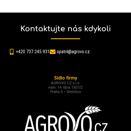
Kontaktujte nás kdykoli
+420 737 245 931
opatril@agrovo.cz
Sídlo firmy
AGROVO CZ s.r.o.
nam. 14. října 1307/2
Praha 5 – Smíchov