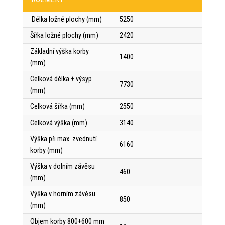
Délka ložné plochy (mm)
5250
Šířka ložné plochy (mm)
2420
Základní výška korby
1400
(mm)
Celková délka + výsyp
7730
(mm)
Celková šířka (mm)
2550
Celková výška (mm)
3140
Výška při max. zvednutí
6160
korby (mm)
Výška v dolním závěsu
460
(mm)
Výška v horním závěsu
850
(mm)
Objem korby 800+600 mm