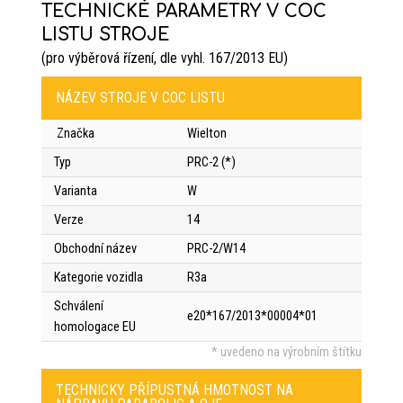
TECHNICKÉ PARAMETRY V COC
LISTU STROJE
(pro výběrová řízení, dle vyhl. 167/2013 EU)
NÁZEV STROJE V COC LISTU
Značka
Wielton
Typ
PRC-2 (*)
Varianta
W
Verze
14
Obchodní název
PRC-2/W14
Kategorie vozidla
R3a
Schválení
e20*167/2013*00004*01
homologace EU
* uvedeno na výrobním štítku
TECHNICKY PŘÍPUSTNÁ HMOTNOST NA