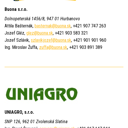
Buona s.r.o.
Dolnopeterská 1456/8, 947 01 Hurbanovo
Attila Bašternák,
basternak@buona.sk
, +421 907 747 263
Jozef Gléz,
glez@buona.sk
, +421 903 583 321
Jozef Szlávik,
szlavikjozef@buona.sk
, +421 901 901 960
Ing. Miroslav Žuffa,
zuffa@buona.sk
, +421 903 891 389
UNIAGRO, s.r.o.
SNP 126, 962 01 Zvolenská Slatina