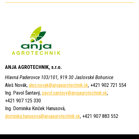
ANJA AGROTECHNIK, s.r.o.
Hlavná Paderovce 103/101, 919 30 Jaslovské Bohunice
Aleš Novák,
ales.novak@anjaagrotechnik.sk
, +421 902 721 554
Ing. Pavol Šantavý,
pavol.santavy@anjaagrotechnik.sk
,
+421 907 125 330
Ing. Dominika Kinček Hanusová,
dominika.hanusova@anjaagrotechnik.sk
, +421 907 883 552