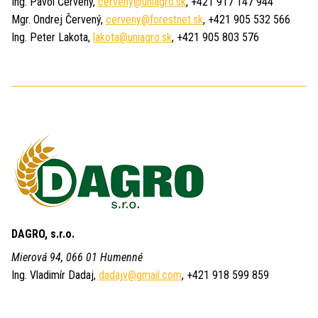
Ing. Pavol Červený,
cerveny@uniagro.sk
, +421 917 147 944
Mgr. Ondrej Červený,
cerveny@forestnet.sk
, +421 905 532 566
Ing. Peter Lakota,
lakota@uniagro.sk
, +421 905 803 576
DAGRO, s.r.o.
Mierová 94, 066 01 Humenné
Ing. Vladimír Dadaj,
dadajv@gmail.com
, +421 918 599 859