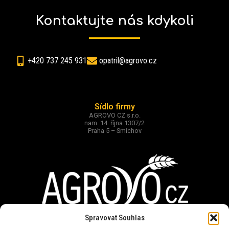
Kontaktujte nás kdykoli
+420 737 245 931
opatril@agrovo.cz
Sídlo firmy
AGROVO CZ s.r.o.
nam. 14. října 1307/2
Praha 5 – Smíchov
Spravovat Souhlas