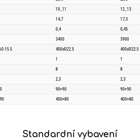
10_11
12_13
14,7
17,3
0,4
0,45
3400
3900
60-15.5
400xR22.5
400xR22.5
1
1
8
8
2,3
2,3
0
90×90
90×90
90
400×80
400×80
Standardní vybavení