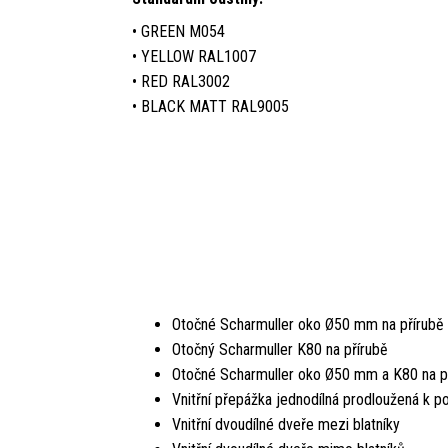
• GREEN M054
• YELLOW RAL1007
• RED RAL3002
• BLACK MATT RAL9005
Otočné Scharmuller oko Ø50 mm na přírubě
Otočný Scharmuller K80 na přírubě
Otočné Scharmuller oko Ø50 mm a K80 na p
Vnitřní přepážka jednodílná prodloužená k p
Vnitřní dvoudílné dveře mezi blatníky