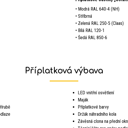
• Modrá RAL 640-4 (NH)
• Stříbrná
• Zelená RAL 250-5 (Claas)
• Bílá RAL 120-1
• Šedá RAL 850-6
Příplatková výbava
LED vnitřní osvětlení
Maják
řírubě
Příplatkové barvy
odlaze
Držák náhradního kola
Závěsná clona na přední ok