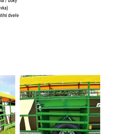
aha / boky
uvka)
itřní dveře