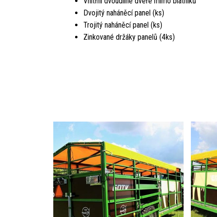
Vnitřní dvoudílné dveře mimo blatníků
Dvojitý naháněcí panel (ks)
Trojitý naháněcí panel (ks)
Zinkované držáky panelů (4ks)