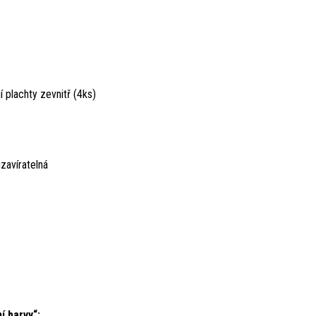
 plachty zevnitř (4ks)
zavíratelná
í barvy“: