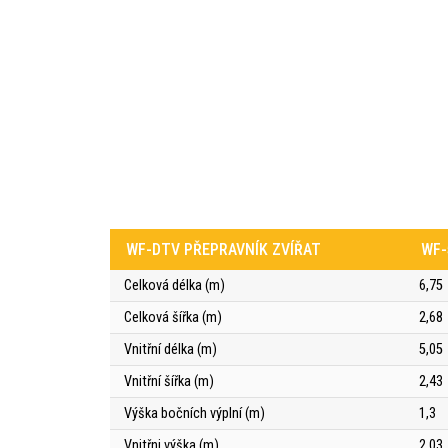
WF-DTV PŘEPRAVNÍK ZVÍŘAT
WF-
Celková délka (m)
6,75
Celková šířka (m)
2,68
Vnitřní délka (m)
5,05
Vnitřní šířka (m)
2,43
Výška bočních výplní (m)
1,3
Vnitřni výška (m)
2,03