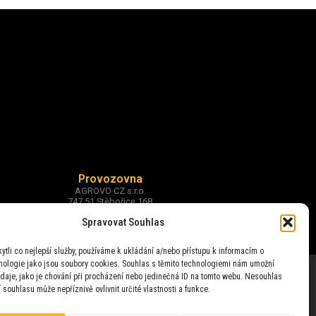
Provozovna
AGROVO CZ s.r.o.
747 51 Stěbořice 168
okr. Opava
Spravovat Souhlas
tli co nejlepší služby, používáme k ukládání a/nebo přístupu k informacím o
hnologie jako jsou soubory cookies. Souhlas s těmito technologiemi nám umožní
daje, jako je chování při procházení nebo jedinečná ID na tomto webu. Nesouhlas
 souhlasu může nepříznivě ovlivnit určité vlastnosti a funkce.