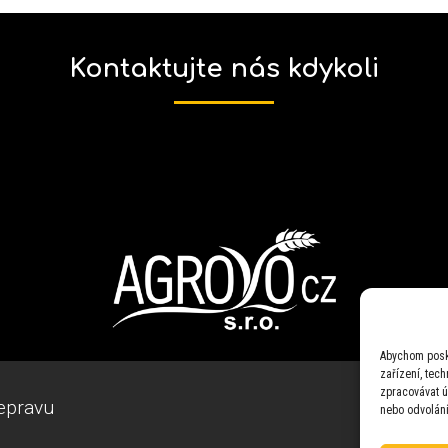
Kontaktujte nás kdykoli
Abychom posky
zařízení, tec
zpracovávat ú
epravu
nebo odvolání