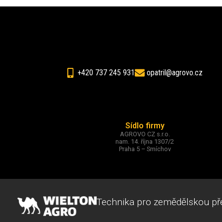
+420 737 245 931
opatril@agrovo.cz
Sídlo firmy
AGROVO CZ s.r.o.
nam. 14. října 1307/2
Praha 5 – Smíchov
Technika pro zemědělskou př