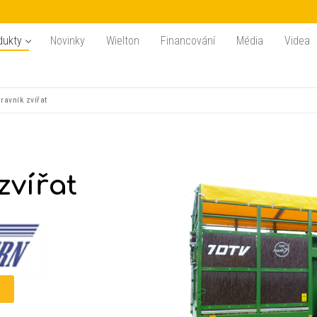
dukty
Novinky
Wielton
Financování
Média
Videa
ravník zvířat
zvířat