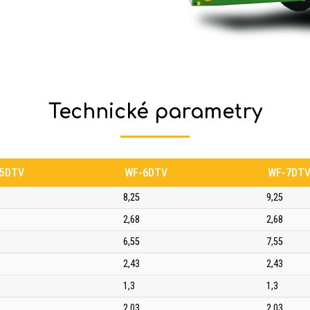
Technické parametry
5DTV
WF-6DTV
WF-7DT
8,25
9,25
2,68
2,68
6,55
7,55
2,43
2,43
1,3
1,3
2,03
2,03