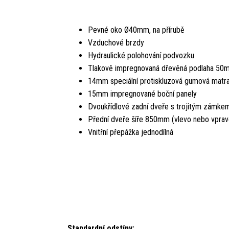
Pevné oko Ø40mm, na přírubě
Vzduchové brzdy
Hydraulické polohování podvozku
Tlakově impregnovaná dřevěná podlaha 50
14mm speciální protiskluzová gumová matr
15mm impregnované boční panely
Dvoukřídlové zadní dveře s trojitým zámke
Přední dveře šíře 850mm (vlevo nebo vprav
Vnitřní přepážka jednodílná
Standardní odstíny: