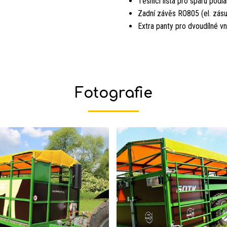
Těsnící lišta pro spáru podl
Zadní závěs RO805 (el. zás
Extra panty pro dvoudílné vn
Fotografie