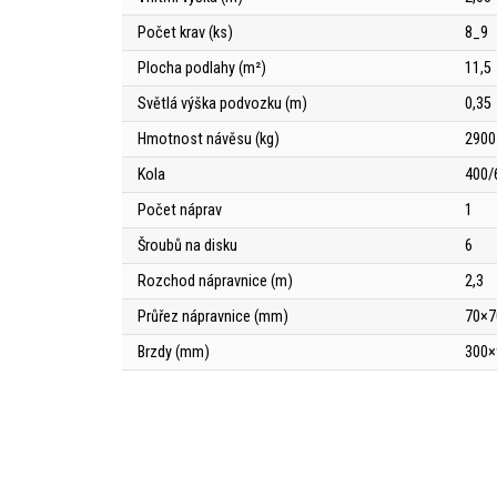
Počet krav (ks)
8_9
Plocha podlahy (m²)
11,5
Světlá výška podvozku (m)
0,35
Hmotnost návěsu (kg)
2900
Kola
400/
Počet náprav
1
Šroubů na disku
6
Rozchod nápravnice (m)
2,3
Průřez nápravnice (mm)
70×7
Brzdy (mm)
300×