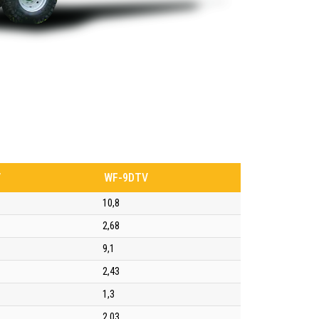
V
WF-9DTV
10,8
2,68
9,1
2,43
1,3
2,03