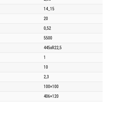
14_15
20
0,52
5500
445xR22,5
1
10
2,3
100×100
406×120