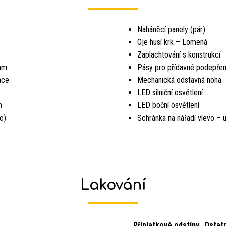
Naháněcí panely (pár)
Oje husí krk – Lomená
Zaplachtování s konstrukcí
mm
Pásy pro přídavné podepření
ace
Mechanická odstavná noha
LED silniční osvětlení
m
LED boční osvětlení
o)
Schránka na nářadí vlevo – u
Lakování
Příplatkové odstíny „Ostatn