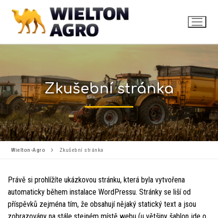
Zkušební stránka
Wielton-Agro
Zkušební stránka
Právě si prohlížíte ukázkovou stránku, která byla vytvořena
automaticky během instalace WordPressu. Stránky se liší od
příspěvků zejména tím, že obsahují nějaký statický text a jsou
zobrazovány na stále stejném místě webu (u většiny šablon jde o