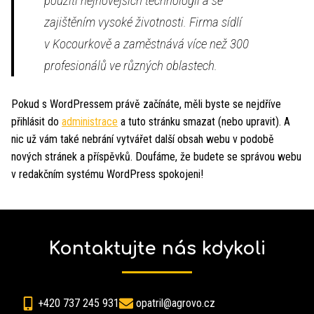
použití nejnovějších technologií a se
zajištěním vysoké životnosti. Firma sídlí
v Kocourkově a zaměstnává více než 300
profesionálů ve různých oblastech.
Pokud s WordPressem právě začínáte, měli byste se nejdříve
přihlásit do
administrace
a tuto stránku smazat (nebo upravit). A
nic už vám také nebrání vytvářet další obsah webu v podobě
nových stránek a příspěvků. Doufáme, že budete se správou webu
v redakčním systému WordPress spokojeni!
Kontaktujte nás kdykoli
+420 737 245 931
opatril@agrovo.cz