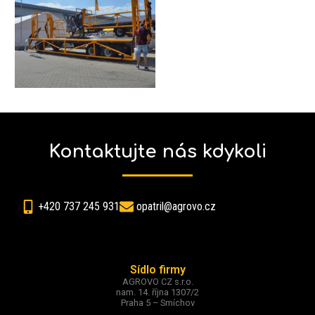
Kontaktujte nás kdykoli
+420 737 245 931
opatril@agrovo.cz
Sídlo firmy
AGROVO CZ s.r.o.
nam. 14. října 1307/2
Praha 5 – Smíchov