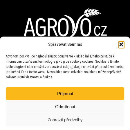
Spravovat Souhlas
Abychom poskytli co nejlepší služby, používáme k ukládání a/nebo přístupu k
Provozovna
informacím o zařízení, technologie jako jsou soubory cookies. Souhlas s těmito
AGROVO CZ s.r.o.
technologiemi nám umožní zpracovávat údaje, jako je chování při procházení nebo
747 51 Stěbořice 168
okr. Opava
jedinečná ID na tomto webu. Nesouhlas nebo odvolání souhlasu může nepříznivě
ovlivnit určité vlastnosti a funkce.
Příjmout
Technika pro zemědělskou
přepravu
Odmítnout
Zobrazit předvolby
Copyright © 2026 všechna práva vyhrazena pro AGROVO CZ s.r.o.